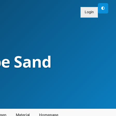
🌓
Login
pe Sand
ngen
Material
Homepage