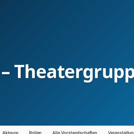
 – Theatergrup
Akteure
Rollen
Alle Vorstandschaften
Veranstaltu