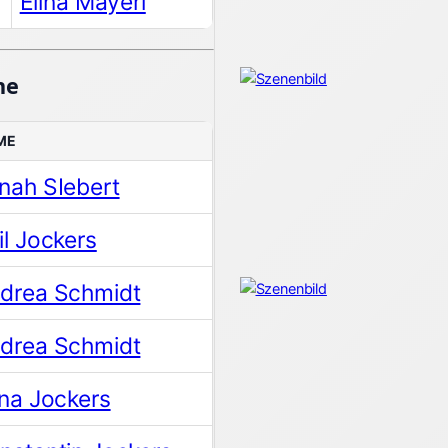
Elina Mayerl
ne
ME
nah SIebert
il Jockers
drea Schmidt
drea Schmidt
ona Jockers