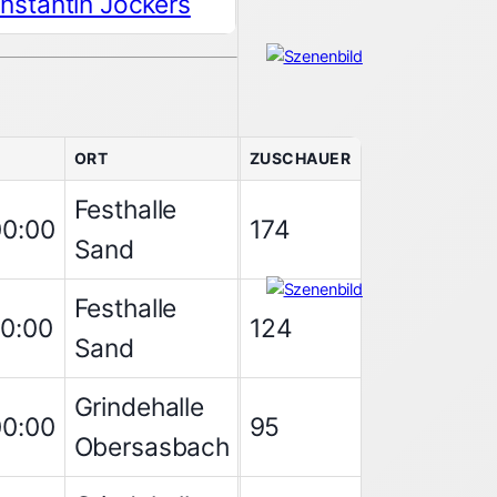
nstantin Jockers
ORT
ZUSCHAUER
Festhalle
00:00
174
Sand
Festhalle
00:00
124
Sand
Grindehalle
00:00
95
Obersasbach