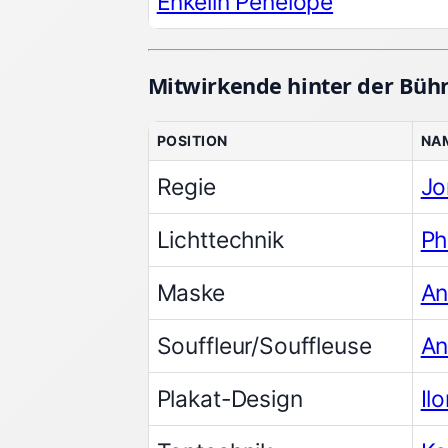
Enkelin Penelope
Mitwirkende hinter der Büh
POSITION
NA
Regie
Jo
Lichttechnik
Ph
Maske
An
Souffleur/Souffleuse
An
Plakat-Design
Il