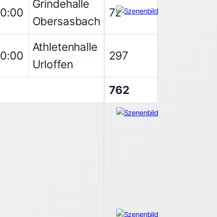
Grindehalle
00:00
72
Obersasbach
Athletenhalle
00:00
297
Urloffen
762